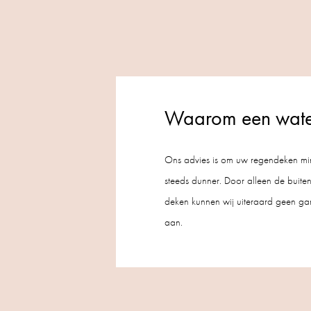
Waarom een water
Ons advies is om uw regendeken mini
steeds dunner. Door alleen de buitenz
deken kunnen wij uiteraard geen ga
aan.