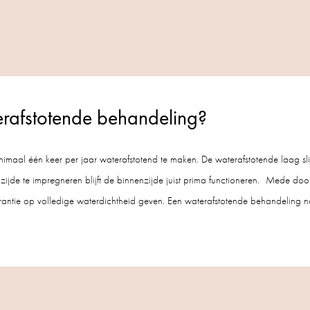
afstotende behandeling?
maal één keer per jaar waterafstotend te maken. De waterafstotende laag slij
ijde te impregneren blijft de binnenzijde juist prima functioneren. Mede door 
rantie op volledige waterdichtheid geven. Een waterafstotende behandeling n