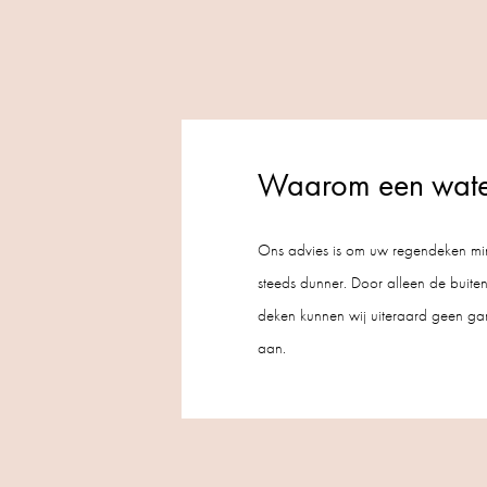
Waarom een water
Ons advies is om uw regendeken mini
steeds dunner. Door alleen de buitenz
deken kunnen wij uiteraard geen ga
aan.