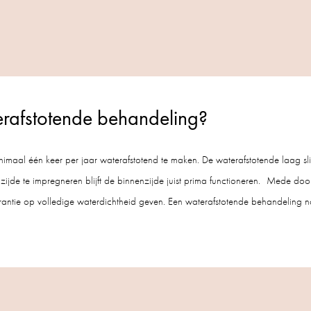
afstotende behandeling?
maal één keer per jaar waterafstotend te maken. De waterafstotende laag slij
ijde te impregneren blijft de binnenzijde juist prima functioneren. Mede door 
rantie op volledige waterdichtheid geven. Een waterafstotende behandeling n